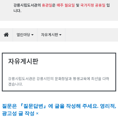
강릉시립도서관의
휴관일
은
매주 월요일
및
국가지정 공휴일
입
니다.
열린마당
자유게시판
자유게시판
강릉시립도서관은 강릉시민의 문화창달과 평생교육에 최선을 다하
겠습니다.
질문은
『
질문답변
』
에 글을 작성해 주세요
.
영리적,
광고성 글 작성 ×