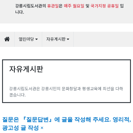
강릉시립도서관의
휴관일
은
매주 월요일
및
국가지정 공휴일
입
니다.
열린마당
자유게시판
자유게시판
강릉시립도서관은 강릉시민의 문화창달과 평생교육에 최선을 다하
겠습니다.
질문은
『
질문답변
』
에 글을 작성해 주세요
.
영리적,
광고성 글 작성 ×