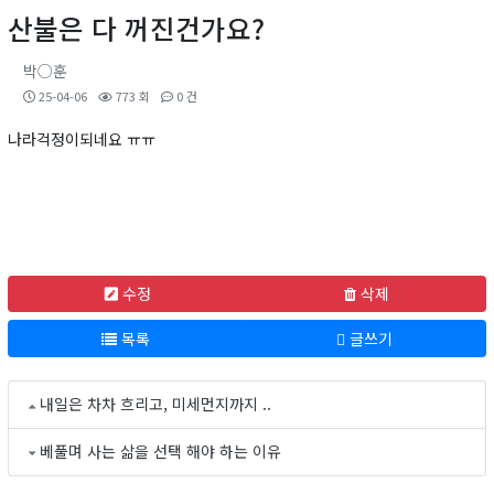
산불은 다 꺼진건가요?
박○훈
25-04-06
773 회
0 건
나라걱정이되네요 ㅠㅠ
수정
삭제
목록
글쓰기
내일은 차차 흐리고, 미세먼지까지 ..
베풀며 사는 삶을 선택 해야 하는 이유