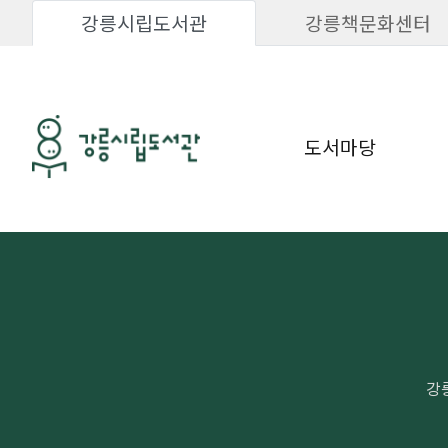
강릉시립도서관
강릉책문화센터
도서마당
강