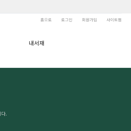
홈으로
로그인
회원가입
사이트맵
내
내서재
다.