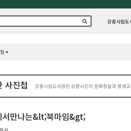
강릉시립도
진첩
관 사진첩
강릉시립도서관은 강릉시민의 문화창달과 평생교
서만나는&lt;북마임&gt;
부서