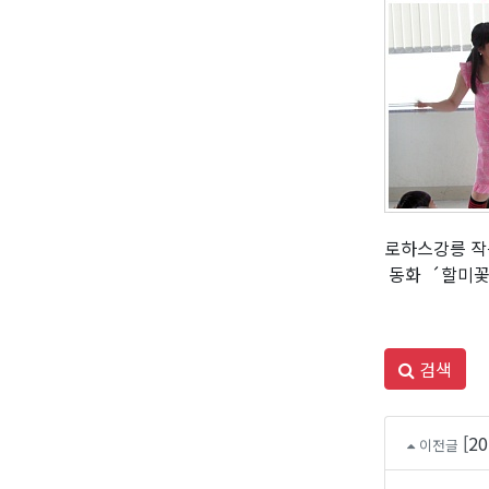
로하스강릉 작
동화 ´할미꽃은
검색
[
이전글