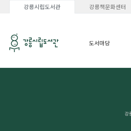
강릉시립도서관
강릉책문화센터
도서마당
강