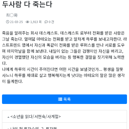
두사람 다 죽는다
최○화
21-03-25
1,913 회
0 건
죽음을 알려주는 회사 데스캐스트. 데스캐스트 로부터 전화를 받은 사람은
그날 죽는다. 열여덟 마테오는 전화를 받고 알차게 하루를 보내고자한다. 라
스트프렌드 앱에서 자신과 똑같이 전화를 받은 루퍼스를 만나 서로를 도우
며 마지막날을 함께 보낸다. 내일이 없는 그들은 겁쟁이인 자신을 버리고,
자신이 경멸했던 자신의 모습을 버리는 등 행복한 결말을 짓기위해 노력한
다.
나에게 하루의 시간이 주어진다면 어떤 시간을 보낼것인가... 평생을 잘못
사느니 하루를 제대로 살고 행복해지는게 낫다는 마테오의 말은 많은 생각
이 들게한다.
목록
<소년을 읽다/서현숙/사계절>
나의 첫 투자수업. 2, 투자편