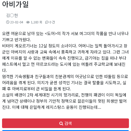
아비가일
김○헌
23-02-04
1,183 회
0 건
오랜 여운으로 남아 있는 <도어>의 작가 서보 머그더의 작품을 만나 너무나
기쁘고 반가웠다.
비터이 게오르기너는 12살 정도의 소녀이다. 어머니는 일찍 돌아가시고 장
군인 아버지의 사랑과 교육 속에서 풍족하고 귀하게 자라고 있다. 그런 그녀
에게 이유를 알 수 없는 변화들이 속속 진행되고, 급기야는 집을 떠나 부다
페스트에서 멀고 먼 아르코드라는 도시에 있는 머틀러 주교학교에 보내진
다.
엄격한 기숙생활과 친구들과의 친분관계의 어긋남으로 인한 따돌림 등으로
어려움을 겪게 된다. 의지가 굳센 성격인 기너는 결국 탈출을 시도하고, 실
패 후 아버지로부터 큰 비밀을 듣게 된다.
소설의 배경이 2차 세계대전 시기의 헝가리로, 전쟁의 패권이 이미 독일에
게 넘어간 상태이나 정부의 기만적 정책으로 젊은이들의 헛된 희생만 벌어
진다. 이에 대해 은밀하게 레지스탕스 운동이 진행되는데...
검색