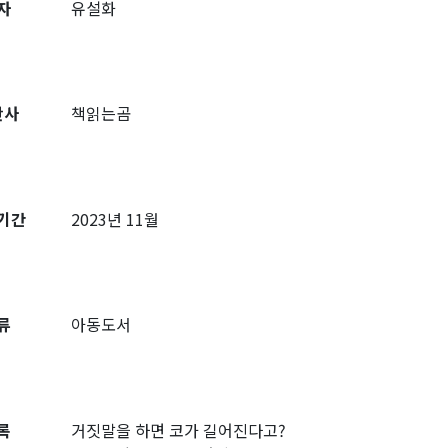
자
유설화
판사
책읽는곰
기간
2023년 11월
류
아동도서
록
거짓말을 하면 코가 길어진다고?