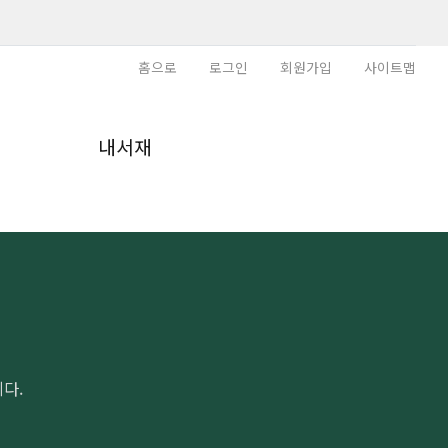
홈으로
로그인
회원가입
사이트맵
내
내서재
다.