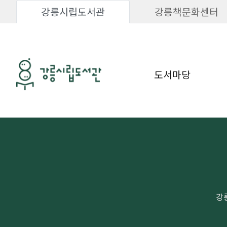
강릉시립도서관
강릉책문화센터
도서마당
강