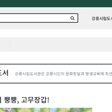
강릉시립도
도서
강릉시립도서관은 강릉시민의 문화창달과 평생교육에 최선
 뿡뿡, 고무장갑!