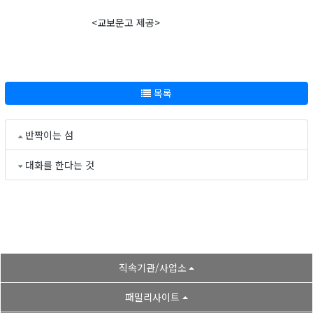
<교보문고 제공>
목록
반짝이는 섬
대화를 한다는 것
직속기관/사업소
패밀리사이트