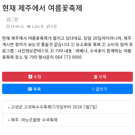
현재 제주에서 여름꽃축제
김○진
24-06-22
1,301 회
0 건
현재 제주에서 여름꽃축제가 열리고 있다네요. 담달 20일까지라니까, 제주
계시면 찾아가 보는것 좋을것 같습니다 1) 능소화꽃 축제 2) 소비자 참여 프
로그램 : 사진영상콘테스트 3) 기타 내용 : 버베나, 수국꽃이 함께하는 여름
꽃축제 장소 및 기타 행사문의 064 773 0000
수정
삭제
목록
글쓰기
고성군 고성옥수수축제(7/6일부터 2024 7월7일)
제주. 마노르블랑 수국축제