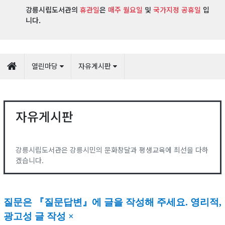
강릉시립도서관의
휴관일
은
매주 월요일
및
국가지정 공휴일
입
니다.
열린마당
자유게시판
자유게시판
강릉시립도서관은 강릉시민의 문화창달과 평생교육에 최선을 다하
겠습니다.
질문은
『
질문답변
』
에 글을 작성해 주세요
.
영리적,
광고성 글 작성 ×