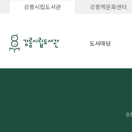
강릉시립도서관
강릉책문화센터
도서마당
강