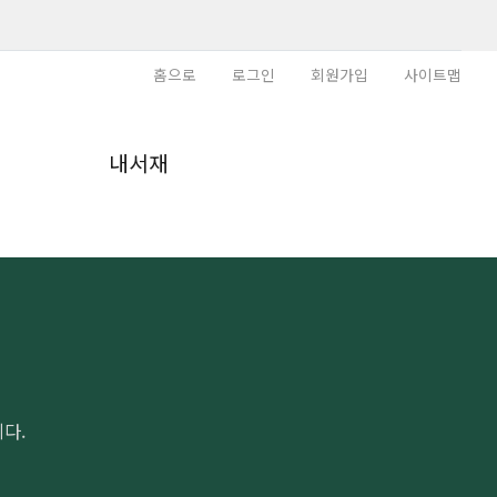
홈으로
로그인
회원가입
사이트맵
내
내서재
다.