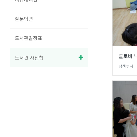
질문답변
도서관일정표
클로버 부
도서관 사진첩
정책부서