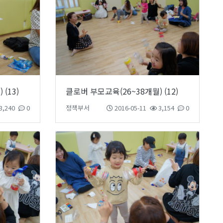
(13)
클로버 부모교육(26~38개월) (12)
3,240
0
정책부서
2016-05-11
3,154
0