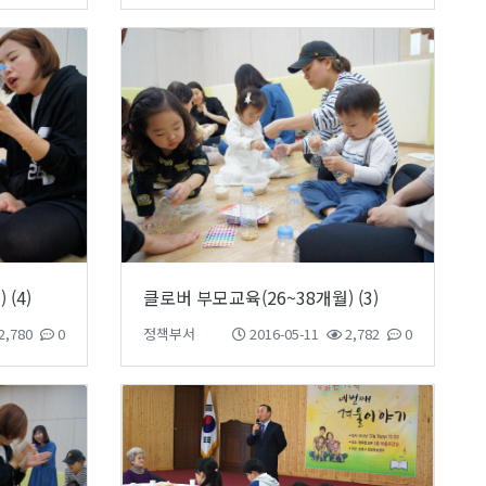
(4)
클로버 부모교육(26~38개월) (3)
2,780
0
정책부서
2016-05-11
2,782
0