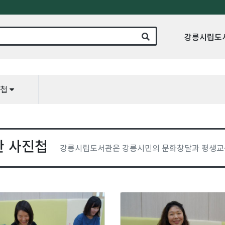
강릉시립도
진첩
관 사진첩
강릉시립도서관은 강릉시민의 문화창달과 평생교