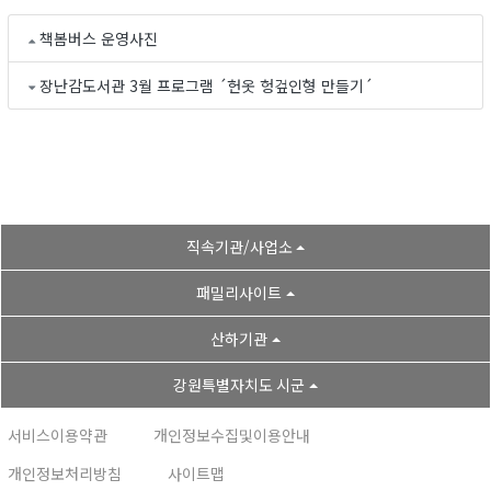
책봄버스 운영사진
장난감도서관 3월 프로그램 ´헌옷 헝겊인형 만들기´
직속기관/사업소
패밀리사이트
산하기관
강원특별자치도 시군
서비스이용약관
개인정보수집및이용안내
개인정보처리방침
사이트맵