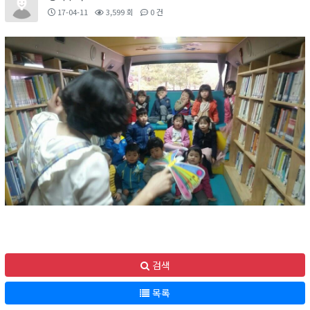
17-04-11
3,599 회
0 건
검색
목록