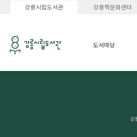
강릉시립도서관
강릉책문화센터
도서마당
강