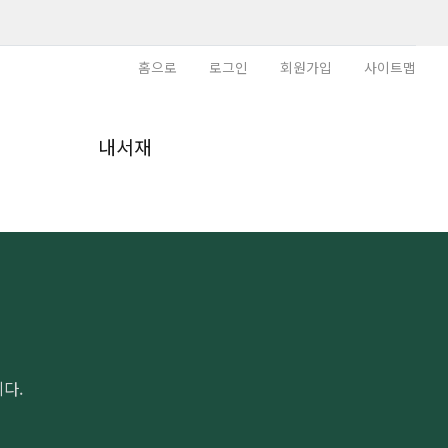
홈으로
로그인
회원가입
사이트맵
내
내서재
다.