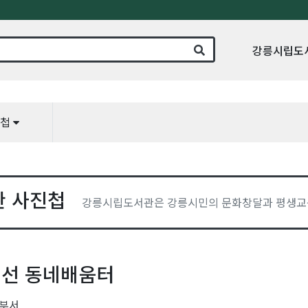
강릉시립도
진첩
관 사진첩
강릉시립도서관은 강릉시민의 문화창달과 평생교
 랜선 동네배움터
부서