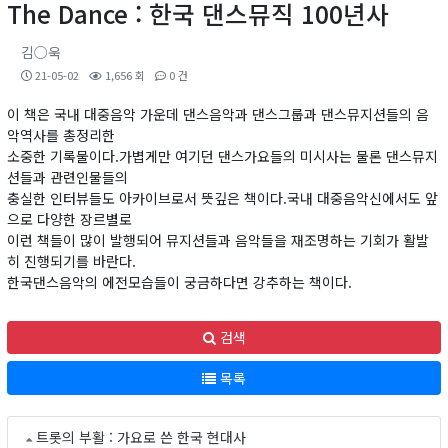
The Dance : 한국 댄스뮤직 100년사
김○욱
21-05-02
1,656 회
0 건
이 책은 국내 대중음악 가운데 댄스음악과 댄스그룹과 댄스뮤지션들의 음
악역사를 총정리한
소중한 기록물이다.가볍게만 여기던 댄스가요들의 미시사는 물론 댄스뮤지
션들과 관련인물들의
충실한 인터뷰들도 아카이브로서 뜻깊은 책이다.국내 대중음악신에서도 앞
으로 다양한 장르별로
이런 책들이 많이 발행되어 뮤지션들과 음악들을 재조명하는 기회가 활발
히 진행되기를 바란다.
한국댄스음악의 에전모습들이 궁금하다면 강추하는 책이다.
검색
목록
트롯의 부활 : 가요로 쓴 한국 현대사