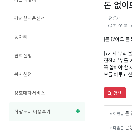
돈 없이
강의실사용신청
정○리
21-03-01
동아리
[돈 없이도 돈
[7가지 부의 
견학신청
전작이 ‘부를 
꼭 알아야 할 
봉사신청
부를 이루고 싶
상호대차서비스
검색
희망도서 이용후기
돈 
이전글
은
다음글