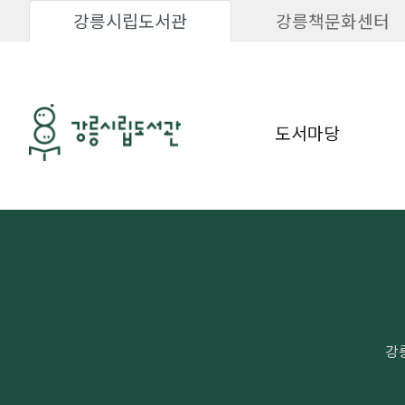
강릉시립도서관
강릉책문화센터
도서마당
강