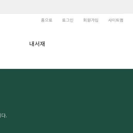
홈으로
로그인
회원가입
사이트맵
내
내서재
다.