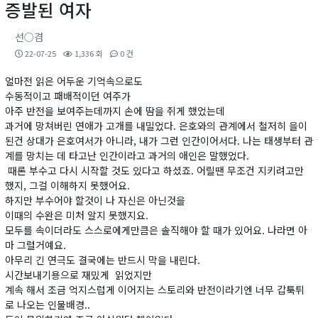
증발된 여자
선○겸
22-07-25
1,336 회
0 건
얼마전 읽은 어두운 기억속으로도
수동적이고 패배적이던 여주가
아주 반전을 보여주는데까지 손에 땀을 쥐게 했었는데
과거에 망쳐버린 연애가 고개를 내밀었다. 은호와의 관계에서 철저히 을이
된건 상대가 은호여서가 아니라, 내가 그런 인간이어서다. 나는 태생부터 관
계를 망치는 데 타고난 인간이라고 과거의 애인은 말했었다.
때론 부수고 다시 시작할 것도 있다고 하셨죠. 어릴땐 무조건 지키려고만
했지, 그걸 이해하지 못했어요.
하지만 부수어야 할것이 나 자신은 아닌것을
이때의 수완은 미처 알지 못했지요.
모두를 속이더라도 스스로에게만큼은 솔직해야 할 때가 있어요. 나라면 아
마 그럴거예요.
아무리 긴 연극도 결국에는 반드시 막을 내린다.
시간보내기용으로 재밌게 읽었지만
계속 해서 조금 억지스럽게 이어지는 스토리와 반전이라기엔 너무 갑툭튀
로 나오는 인물배경..