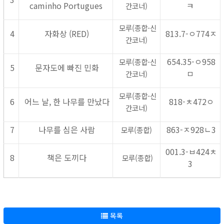
caminho Portugues
ㅋ
간코너)
모루(종합-신
4
자화상 (RED)
813.7-ㅇ774ㅈ
간코너)
654.35-ㅇ958
모루(종합-신
5
문자도에 빠진 민화
ㅁ
간코너)
모루(종합-신
6
어느 날, 한 나무를 만났다
818-ㅊ472ㅇ
간코너)
7
나무를 심은 사람
863-ㅈ928ㄴ3
모루(종합)
001.3-ㅂ424ㅊ
8
책은 도끼다
모루(종합)
3
목록