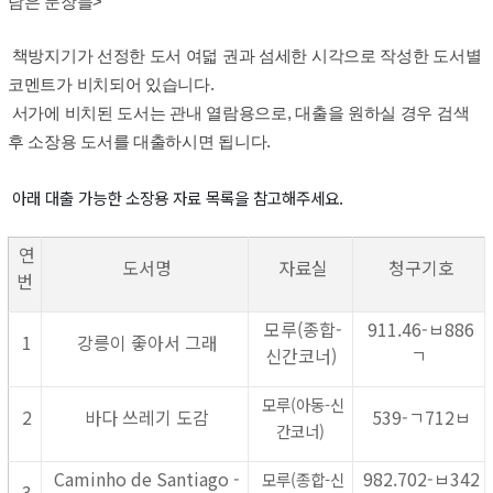
담은 문장들>
책방지기가 선정한 도서 여덟 권과 섬세한 시각으로 작성한 도서별
코멘트가 비치되어 있습니다.
서가에 비치된 도서는 관내 열람용으로, 대출을 원하실 경우 검색
후 소장용 도서를 대출하시면 됩니다.
아래 대출 가능한 소장용 자료 목록을 참고해주세요.
연
도서명
자료실
청구기호
번
모루(종합-
911.46-ㅂ886
1
강릉이 좋아서 그래
신간코너)
ㄱ
모루(아동-신
2
바다 쓰레기 도감
539-ㄱ712ㅂ
간코너)
Caminho de Santiago -
982.702-ㅂ342
모루(종합-신
3