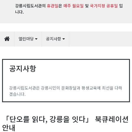
강릉시립도서관의
휴관일
은
매주 월요일
및
국가지정 공휴일
입
니다.
열린마당
공지사항
공지사항
강릉시립도서관은 강릉시민의 문화창달과 평생교육에 최선을 다하
겠습니다.
「단오를 읽다, 강릉을 잇다」 북큐레이션
안내