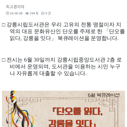
최고관리자
26-06-08
294 회
0 건
□
강릉시립도서관은 우리 고유의 전통 명절이자 지
역의 대표 문화유산인
단오를 주제로 한
「
단오를
읽다
,
강릉을 잇다
」
북큐레이션을 운영합니다
.
□
전시는
6
월
30
일까지 강릉시립중앙도서관
2
층 로
비에서 운영되며
,
도서관을 이용하는 시민 누구
나 자유롭게 대출할 수 있습니다
.