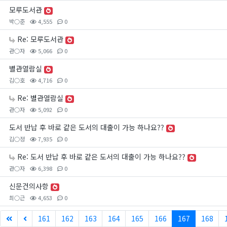
모루도서관
박○준
4,555
0
Re: 모루도서관
관○자
5,066
0
별관열람실
김○호
4,716
0
Re: 별관열람실
관○자
5,092
0
도서 반납 후 바로 같은 도서의 대출이 가능 하나요??
김○정
7,935
0
Re: 도서 반납 후 바로 같은 도서의 대출이 가능 하나요??
관○자
6,398
0
신문건의사항
최○근
4,653
0
161
162
163
164
165
166
167
168