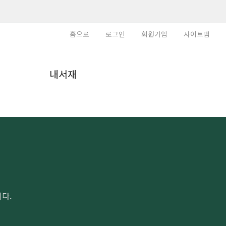
홈으로
로그인
회원가입
사이트맵
내
내서재
다.