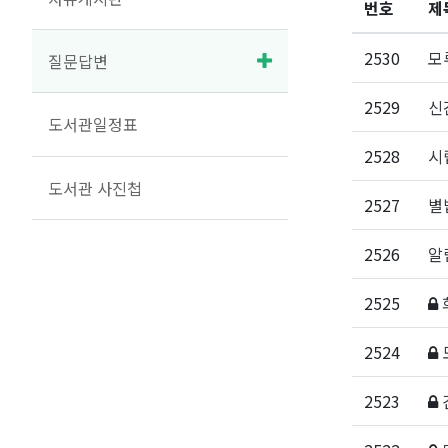
번호
제
2530
모
질문답변
2529
신
도서관일정표
2528
시
도서관 사진첩
2527
별
2526
알
2525
2524
2523