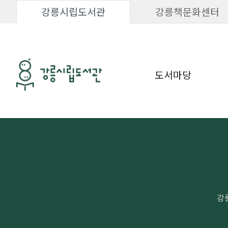
강릉시립도서관
강릉책문화센터
도서마당
강