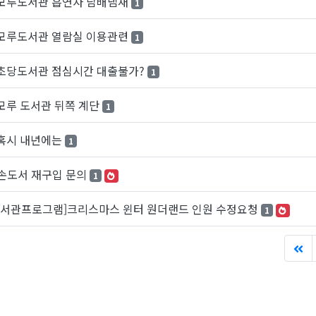
모루도서관 흡연자 담배냄새
1
모루도서관 열람실 이용관련
1
초당도서관 점심시간 대출불가?
1
모루 도서관 뒤쪽 계단
1
혹시 내년에는
1
손도서 재구입 문의
1
도서관프로그램]크리스마스 윈터 원더랜드 인원 수정요청
1