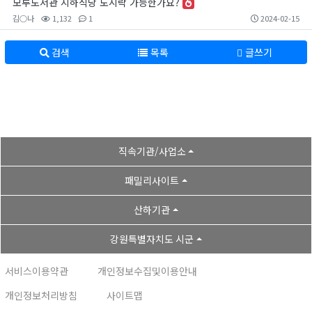
모루도서관 지하식당 도시락 가능한가요?
김○나
1,132
1
2024-02-15
검색
목록
글쓰기
직속기관/사업소
패밀리사이트
산하기관
강원특별자치도 시군
서비스이용약관
개인정보수집및이용안내
개인정보처리방침
사이트맵